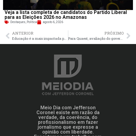
Veja a lista completa de candidatos do Partido Liberal
para as Eleições 2026 no Amazonas
Destaques
,
Política
agosto 6, 2026
ANTERIOR
PRÓXIMO
Educação é a mais impactada por bloqueio de R$ 5,5 bi no Orçamento
Para Quaest, avaliação do governo Lula é negativa para 90% do mercado
Meio Dia com Jefferson
Coronel existe em razão da
verdade, da coerência, do
profissionalismo em fazer
jornalismo que expresse a
opinião com liberdade.