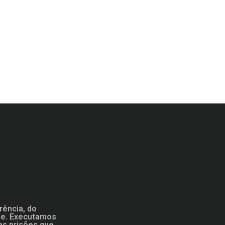
rência, do
ade. Executamos
as prisões que