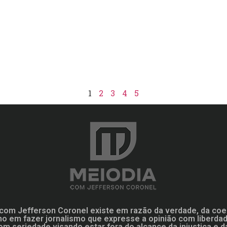
1
2
3
4
5
com Jefferson Coronel existe em razão da verdade, da coe
mo em fazer jornalismo que expresse a opinião com liberd
om seriedade visando estar fora do alcance da injustiça e d