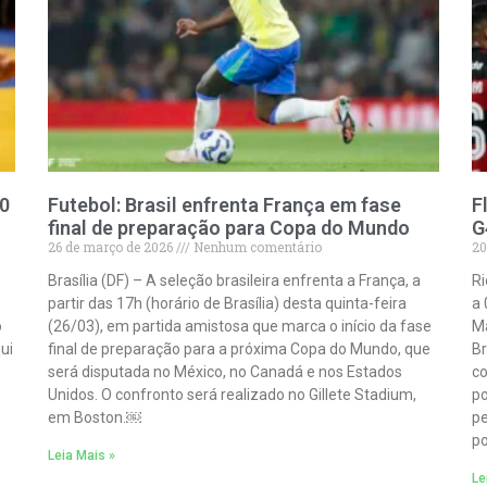
10
Futebol: Brasil enfrenta França em fase
F
final de preparação para Copa do Mundo
G
26 de março de 2026
Nenhum comentário
20
Brasília (DF) – A seleção brasileira enfrenta a França, a
Ri
partir das 17h (horário de Brasília) desta quinta-feira
a 
o
(26/03), em partida amistosa que marca o início da fase
Ma
qui
final de preparação para a próxima Copa do Mundo, que
Br
será disputada no México, no Canadá e nos Estados
co
Unidos. O confronto será realizado no Gillete Stadium,
po
em Boston.￼
pe
po
Leia Mais »
Le