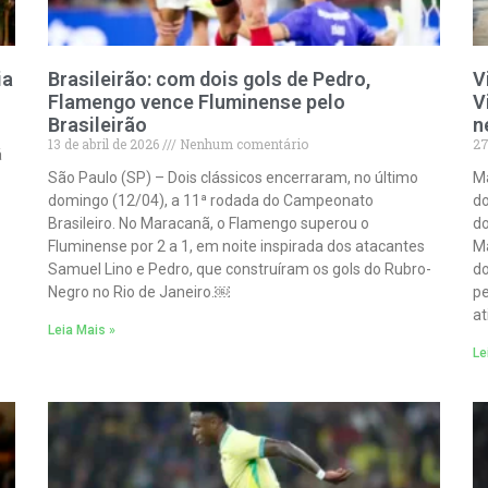
ia
Brasileirão: com dois gols de Pedro,
V
Flamengo vence Fluminense pelo
V
Brasileirão
n
13 de abril de 2026
Nenhum comentário
27
á
São Paulo (SP) – Dois clássicos encerraram, no último
Ma
domingo (12/04), a 11ª rodada do Campeonato
do
Brasileiro. No Maracanã, o Flamengo superou o
do
Fluminense por 2 a 1, em noite inspirada dos atacantes
Ma
Samuel Lino e Pedro, que construíram os gols do Rubro-
do
Negro no Rio de Janeiro.￼
pe
at
Leia Mais »
Le