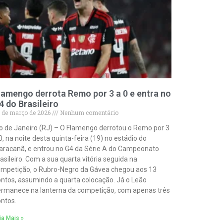
lamengo derrota Remo por 3 a 0 e entra no
4 do Brasileiro
 de março de 2026
Nenhum comentário
o de Janeiro (RJ) – O Flamengo derrotou o Remo por 3
0, na noite desta quinta-feira (19) no estádio do
racanã, e entrou no G4 da Série A do Campeonato
asileiro. Com a sua quarta vitória seguida na
mpetição, o Rubro-Negro da Gávea chegou aos 13
ntos, assumindo a quarta colocação. Já o Leão
rmanece na lanterna da competição, com apenas três
ntos.
ia Mais »