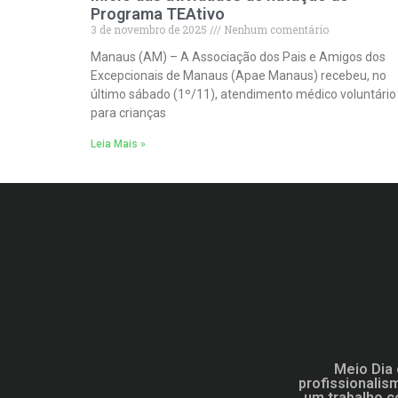
Programa TEAtivo
3 de novembro de 2025
Nenhum comentário
Manaus (AM) – A Associação dos Pais e Amigos dos
Excepcionais de Manaus (Apae Manaus) recebeu, no
último sábado (1º/11), atendimento médico voluntário
para crianças
Leia Mais »
Meio Dia 
profissionalis
um trabalho c