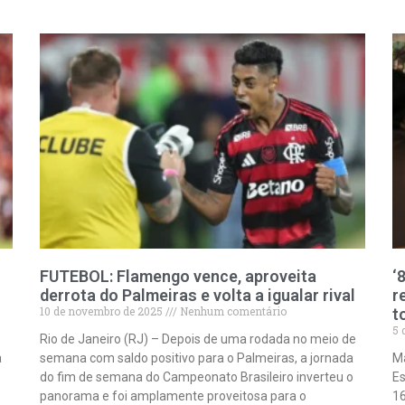
FUTEBOL: Flamengo vence, aproveita
‘
derrota do Palmeiras e volta a igualar rival
r
10 de novembro de 2025
Nenhum comentário
t
5 
Rio de Janeiro (RJ) – Depois de uma rodada no meio de
a
semana com saldo positivo para o Palmeiras, a jornada
Ma
do fim de semana do Campeonato Brasileiro inverteu o
Es
panorama e foi amplamente proveitosa para o
16