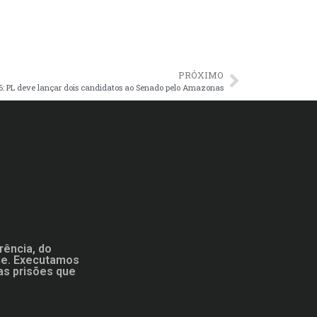
PRÓXIMO
26: PL deve lançar dois candidatos ao Senado pelo Amazonas
rência, do
ade. Executamos
as prisões que