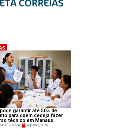
AS
pode garantir até 50% de
nto para quem deseja fazer
rso técnico em Manaus
ques
,
Educação
agosto 7, 2026