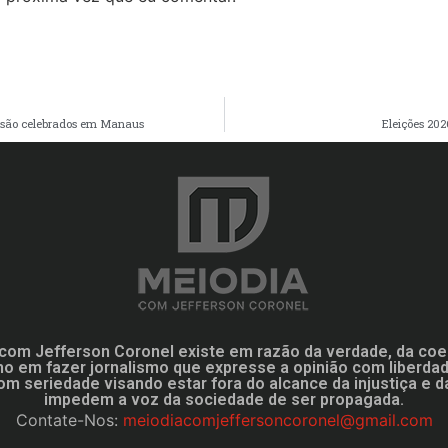
ia são celebrados em Manaus
Eleições 20
com Jefferson Coronel existe em razão da verdade, da coe
mo em fazer jornalismo que expresse a opinião com liberd
om seriedade visando estar fora do alcance da injustiça e d
impedem a voz da sociedade de ser propagada.
Contate-Nos:
meiodiacomjeffersoncoronel@gmail.com