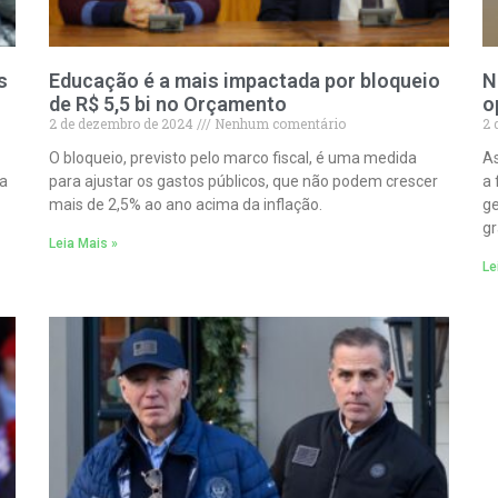
s
Educação é a mais impactada por bloqueio
N
de R$ 5,5 bi no Orçamento
o
2 de dezembro de 2024
Nenhum comentário
2 
O bloqueio, previsto pelo marco fiscal, é uma medida
As
ca
para ajustar os gastos públicos, que não podem crescer
a 
mais de 2,5% ao ano acima da inflação.
ge
gr
Leia Mais »
Le