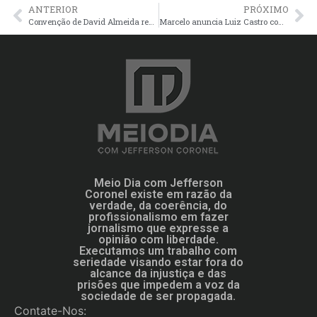
ANTERIOR
PRÓXIMO
Convenção de David Almeida reúne 40 mil pessoas, a maior das Eleições 2024
Marcelo anuncia Luiz Castro como vice e tem a maior coligação para prefeito de Manaus
Meio Dia com Jefferson
Coronel existe em razão da
verdade, da coerência, do
profissionalismo em fazer
jornalismo que expresse a
opinião com liberdade.
Executamos um trabalho com
seriedade visando estar fora do
alcance da injustiça e das
prisões que impedem a voz da
sociedade de ser propagada.
Contate-Nos: