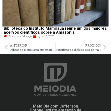
Biblioteca do Instituto Mamirauá reúne um dos maiores
acervos científicos sobre a Amazônia
Destaques
,
Educação
agosto 6, 2026
ANTERIOR
PRÓXIMO
Público de Manaus na expectativa para Numanice #3: Ludmilla estreou turnê está semana na Bahia
Experiência e diálogo: Lucíola Valois é candidata à Procuradoria-Geral do MP-AM
Meio Dia com Jefferson
Coronel existe em razão da