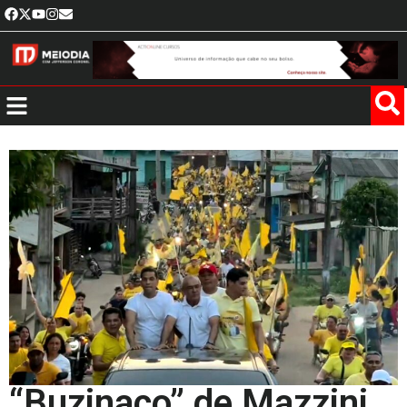
“Buzinaço” de Mazzini