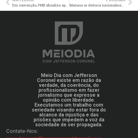
Em convenção, PMB oficializa apoio ao pré-candidato Roberto Cidade à Prefeitura de Manaus
Manaus se destaca nacionalmente entre as três capitais que mais reduziu o índice de perdas de água
Meio Dia com Jefferson
Coronel existe em razão da
verdade, da coerência, do
profissionalismo em fazer
jornalismo que expresse a
opinião com liberdade.
Executamos um trabalho com
seriedade visando estar fora do
alcance da injustiça e das
prisões que impedem a voz da
sociedade de ser propagada.
Contate-Nos: