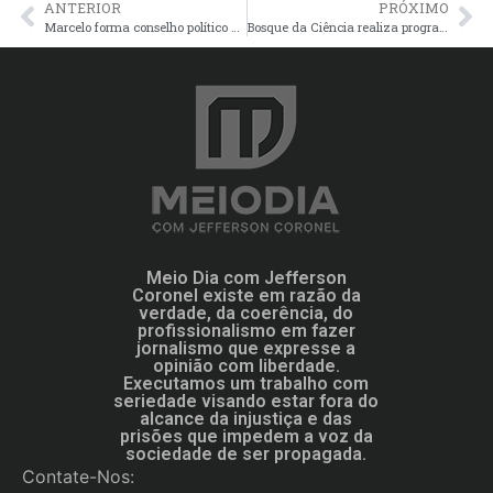
ANTERIOR
PRÓXIMO
Marcelo forma conselho político e oficializa candidatura a prefeito de Manaus no dia 4
Bosque da Ciência realiza programação para celebrar 70 anos de implantação do Inpa
Meio Dia com Jefferson
Coronel existe em razão da
verdade, da coerência, do
profissionalismo em fazer
jornalismo que expresse a
opinião com liberdade.
Executamos um trabalho com
seriedade visando estar fora do
alcance da injustiça e das
prisões que impedem a voz da
sociedade de ser propagada.
Contate-Nos: