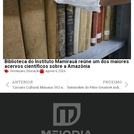
Biblioteca do Instituto Mamirauá reúne um dos maiores
acervos científicos sobre a Amazônia
Destaques
,
Educação
agosto 6, 2026
ANTERIOR
PRÓXIMO
‘Circuito Cultural Manaus 352 anos’ continua até quinta-feira (21/10)
Sommelier do Pátio Gourmet indica cervejas que combinam com o clima amazônico