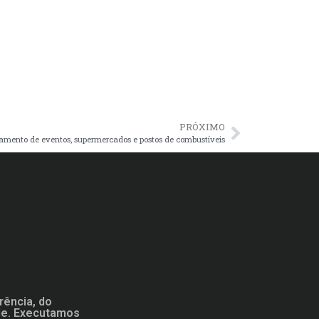
PRÓXIMO
amento de eventos, supermercados e postos de combustíveis
rência, do
ade. Executamos