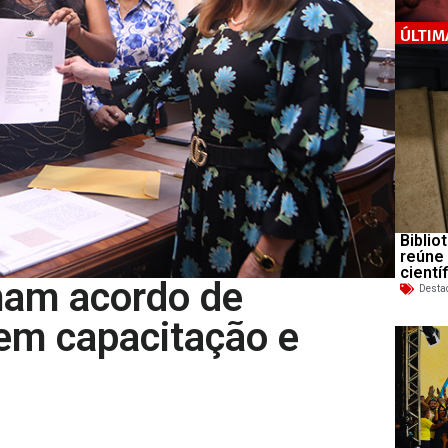
ÚLTIM
Biblio
reúne
cientí
am acordo de
Desta
em capacitação e