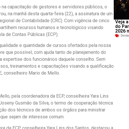
 na capacitação de gestores e servidores públicos, o
u, na manhã desta quarta-feira (22), a assinatura de um
egional de Contabilidade (CRC). Com vigência de cinco
Veja a
do Par
partilhem recursos humanos e tecnológicos visando
2026 
la de Contas Públicas (ECP).
Desta
 qualidade e quantidade de cursos ofertados pela nossa
re que possível, com ajuda tanto de planejamento do
a expertise dos funcionários daquele conselho. Sem
sos, treinamentos e capacitações visando a qualificação
, conselheiro Mario de Mello.
ello, pela coordenadora da ECP, conselheira Yara Lins
 Joseny Gusmão da Silva, o termo de cooperação técnica
ração dos técnicos de ambos os órgãos para ministrar
es que sejam de interesse comum.
ora da ECP, conselheira Yara Lins dos Santos, destacou a