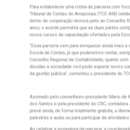
Para estabelecer uma rotina de parceria com foco
Tribunal de Contas do Amazonas (TCE-AM) celebro
termo de cooperação técnica junto ao Conselho R
anos, o acordo permitirá que as duas partes com
novos cursos de capacitação ofertados pela Esco
“Essa parceria vem para enriquecer ainda mais a
Escola de Contas, já que poderemos contar, semp
Conselho Regional de Contabilidade, quanto com 
dúvidas a sociedade civil pode esperar novos cur
da gestão pública”, comentou o presidente do TCE
Assinado pelo conselheiro-presidente Mario de M
dos Santos e pela presidente do CRC, contadora
prevê ainda, de forma totalmente gratuita, a libe
palestras e aulas ou para participar de atividad
Ao celebrar a assinatura da parceria, a coordenad