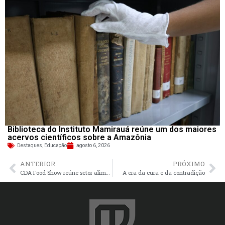
Biblioteca do Instituto Mamirauá reúne um dos maiores
acervos científicos sobre a Amazônia
Destaques
,
Educação
agosto 6, 2026
ANTERIOR
PRÓXIMO
CDA Food Show reúne setor alimentício em Manaus com degustações e networking
A era da cura e da contradição