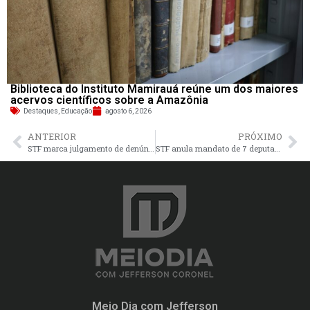
Biblioteca do Instituto Mamirauá reúne um dos maiores
acervos científicos sobre a Amazônia
Destaques
,
Educação
agosto 6, 2026
ANTERIOR
PRÓXIMO
STF marca julgamento de denúncia contra Bolsonaro para 25 de março
STF anula mandato de 7 deputados eleitos em 2022
Meio Dia com Jefferson