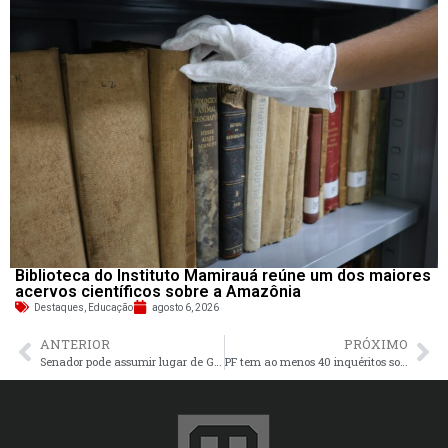
Biblioteca do Instituto Mamirauá reúne um dos maiores
acervos científicos sobre a Amazônia
Destaques
,
Educação
agosto 6, 2026
ANTERIOR
PRÓXIMO
Senador pode assumir lugar de Gleisi Hoffmann na presidência do PT
PF tem ao menos 40 inquéritos sobre desvio de emendas