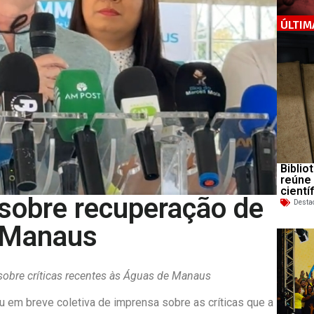
ÚLTIM
Biblio
reúne
cientí
 sobre recuperação de
Desta
e Manaus
sobre críticas recentes às Águas de Manaus
ou em breve coletiva de imprensa sobre as críticas que a