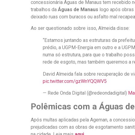
concessionária Águas de Manaus tem recebido no
trabalhos da
Águas de Manaus
logo após obras 
deixado ruas com buracos ou asfalto mal recapea
Ao ser questionado sobre isso, Almeida disse:
“Estamos juntando as estruturas da prefeit
prédio, a UGPM-Energia em outro e a UGPM-
numa só estrutura, para que o trabalho pos
rede de esgoto, mas também queremos a re
David Almeida fala sobre recuperação de v
pic.twitter.com/gzWnYQQWV5
— Rede Onda Digital (@redeondadigital)
Ma
Polêmicas com a Águas d
Após multas aplicadas pela Ageman, a concessio
prejudicadas com as obras de esgotamento sanitár
na cidade. Leia mais
aqui
.