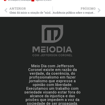
ANTERIOR
PRÓXIMO
Gleisi dá início a criação de “núcleo duro” para ajudar Lula
Audiência pública sobre o reajuste da tarifa do ônibus é remarcada
Meio Dia com Jefferson
Coronel existe em razão da
verdade, da coerência, do
profissionalismo em fazer
jornalismo que expresse a
opinião com liberdade.
Executamos um trabalho com
seriedade visando estar fora do
alcance da injustiça e das
prisões que impedem a voz da
sociedade de ser propagada.