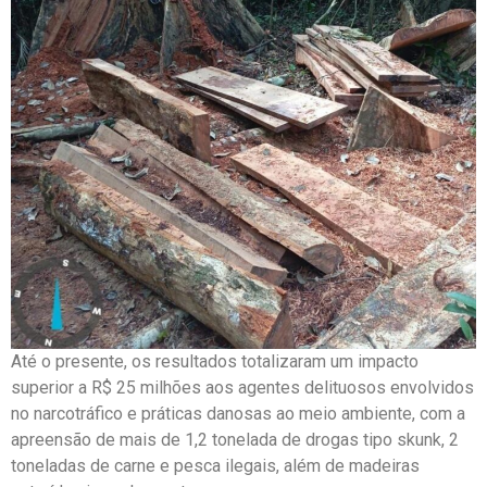
Até o presente, os resultados totalizaram um impacto
superior a R$ 25 milhões aos agentes delituosos envolvidos
no narcotráfico e práticas danosas ao meio ambiente, com a
apreensão de mais de 1,2 tonelada de drogas tipo skunk, 2
toneladas de carne e pesca ilegais, além de madeiras