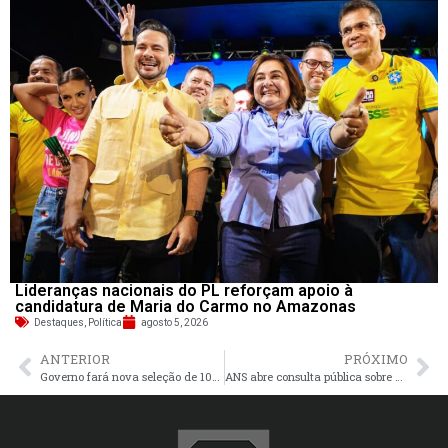
Lideranças nacionais do PL reforçam apoio à
candidatura de Maria do Carmo no Amazonas
Destaques
,
Política
agosto 5, 2026
ANTERIOR
PRÓXIMO
Governo fará nova seleção de 100 mil unidades no Minha Casa, Minha Vida
ANS abre consulta pública sobre cobertura de medicamento para câncer