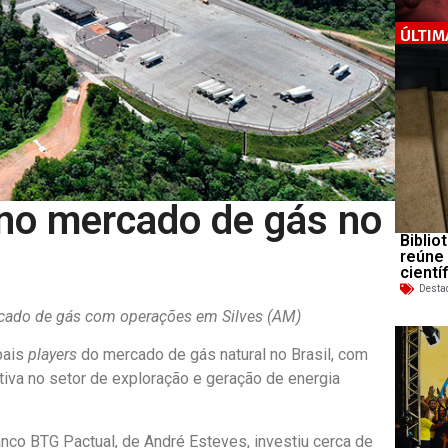
ÚLTIM
 no mercado de gás no
Biblio
reúne
cientí
Desta
cado de gás com operações em Silves (AM)
pais
players
do mercado de gás natural no Brasil, com
tiva no setor de exploração e geração de energia
nco BTG Pactual, de André Esteves, investiu cerca de