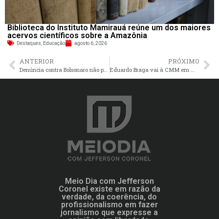
Biblioteca do Instituto Mamirauá reúne um dos maiores
acervos científicos sobre a Amazônia
Destaques
,
Educação
agosto 6, 2026
ANTERIOR
PRÓXIMO
Denúncia contra Bolsonaro não prova nada, diz PCO
Eduardo Braga vai à CMM em março para falar de Reforma Tributária
Meio Dia com Jefferson
Coronel existe em razão da
verdade, da coerência, do
profissionalismo em fazer
jornalismo que expresse a