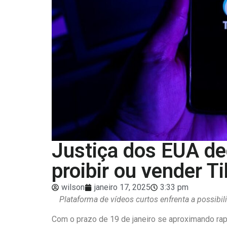
Justiça dos EUA dec
proibir ou vender T
wilson
janeiro 17, 2025
3:33 pm
Plataforma de vídeos curtos enfrenta a possibil
Com o prazo de 19 de janeiro se aproximando ra