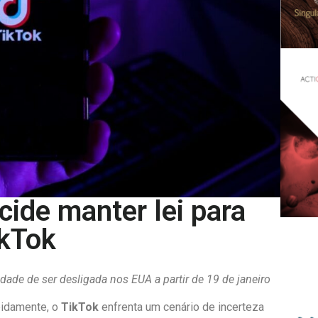
ide manter lei para
ikTok
idade de ser desligada nos EUA a partir de 19 de janeiro
pidamente, o
TikTok
enfrenta um cenário de incerteza