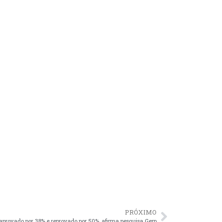
PRÓXIMO
aprovado por 38% e reprovado por 50%, afirma pesquisa Gerp