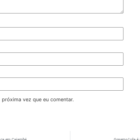
 próxima vez que eu comentar.
gica em Caiambé
Governo Lula é 