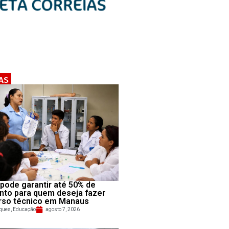
AS
pode garantir até 50% de
nto para quem deseja fazer
rso técnico em Manaus
ques
,
Educação
agosto 7, 2026