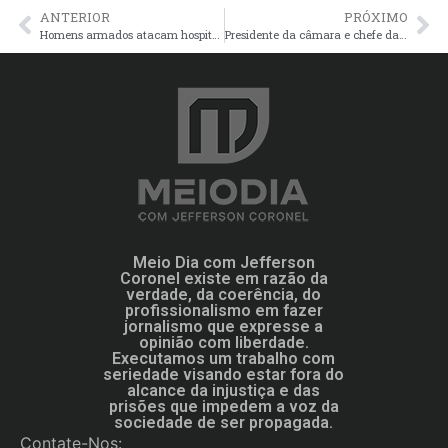
ANTERIOR
PRÓXIMO
Homens armados atacam hospital no Haiti e violência não dá sinais de diminuir
Presidente da câmara e chefe da PM são presos por ligação com tráfico
Meio Dia com Jefferson
Coronel existe em razão da
verdade, da coerência, do
profissionalismo em fazer
jornalismo que expresse a
opinião com liberdade.
Executamos um trabalho com
seriedade visando estar fora do
alcance da injustiça e das
prisões que impedem a voz da
sociedade de ser propagada.
Contate-Nos: