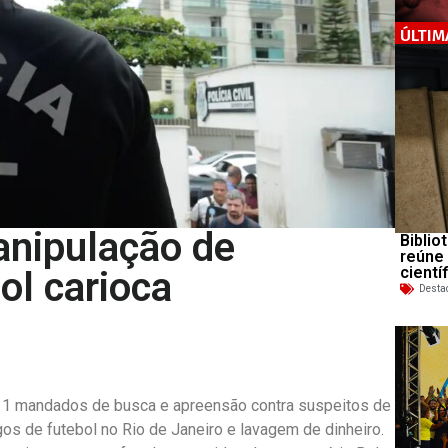
ÚLTIM
anipulação de
Biblio
reúne
cientí
ol carioca
Desta
), 11 mandados de busca e apreensão contra suspeitos de
s de futebol no Rio de Janeiro e lavagem de dinheiro.