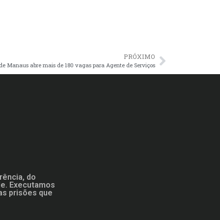
PRÓXIMO
de Manaus abre mais de 180 vagas para Agente de Serviços
rência, do
ade. Executamos
as prisões que