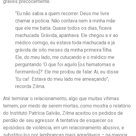
graves precocemente.
“Eu não sabia a quem recorrer. Deus me livre
chamar a polícia. Não contava nem à minha mãe
que ele me batia. Quase todos os dias, ficava
machucada. Grávida, apanhava. Ele chegou a ir ao
médico comigo, eu estava toda machucada e já
grávida de oito meses da minha primeira filha.
Ele, do meu lado, me cutucando e o médico me
perguntando ‘O que foi aquilo [os hematomas e
ferimentos]?’ Ele me proibiu de falar. Aí, eu disse
‘Eu caí’. Estava do meu lado me ameaçando”,
recorda Zilma.
Até terminar o relacionamento, algo que muitas vítimas
temem, por medo de serem mortas, como mostra o relatório
do Instituto Patrícia Galvão, Zilma aceitou os pedidos de
perdão de seu agressor. A tentativa de esquecer os
episódios de violência, em um relacionamento abusivo, e
substitui-los por lembranças mais agradáveis – na maioria