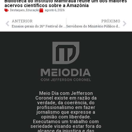
Biblioteca do Instituto Mamirauá reúne um dos maiores
acervos científicos sobre a Amazônia
Destaques
,
Educação
agosto 6, 2026
ANTERIOR
PRÓXIMO
Ensaios gerais do 26º Festival de Cirandas de Manacapuru têm início nesta segunda-feira no Parque do Ingá
Servidores do Ministério Público do Amazonas escolhem lista tríplice para Procurador(a)-Geral de Justiça em “Eleição Simbólica”
Meio Dia com Jefferson
Coronel existe em razão da
verdade, da coerência, do
profissionalismo em fazer
jornalismo que expresse a
opinião com liberdade.
Executamos um trabalho com
seriedade visando estar fora do
alcance da injustiça e das