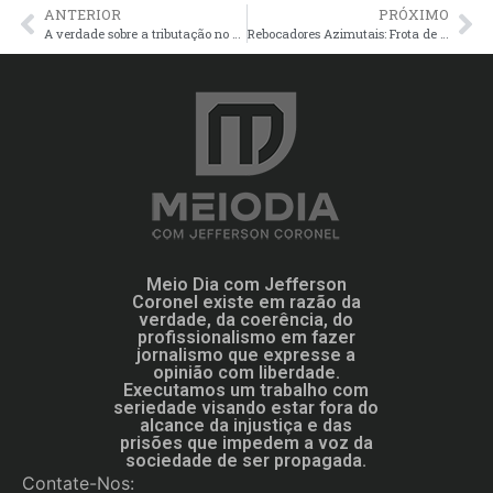
ANTERIOR
PRÓXIMO
A verdade sobre a tributação no Brasil
Rebocadores Azimutais: Frota de apoio portuário do Grupo Chibatão reforça logística do Amazonas
Meio Dia com Jefferson
Coronel existe em razão da
verdade, da coerência, do
profissionalismo em fazer
jornalismo que expresse a
opinião com liberdade.
Executamos um trabalho com
seriedade visando estar fora do
alcance da injustiça e das
prisões que impedem a voz da
sociedade de ser propagada.
Contate-Nos: