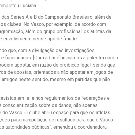
completou Luciana.
das Séries A e B do Campeonato Brasileiro, além de
 nos clubes. No Vasco, por exemplo, de acordo com
agremiação, além do grupo profissional, os atletas da
e envolvimento nesse tipo de fraude.
do que, com a divulgação das investigações,
e funcionários. [Com a base] iniciamos a palestra com o
odem apostar, em razão de proibição legal, sendo que
ivos de apostas, orientados a não apostar em jogos de
e amigos neste sentido, mesmo em partidas que não
revistas em lei e nos regulamentos de federações e
de conscientização sobre os danos, não apenas
e do Vasco. O clube abriu espaço para que os atletas
ões para manipulação de resultado para que o Vasco
as autoridades públicas”, emendou a coordenadora.