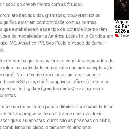
s riscos de envolvimento com as fraudes.
serem até banidos dos gramados, trouxeram luz ao
Veja a
 significa estar em conformidade com as normas
do Par
s que estabelecem esse tipo de controle interno têm
2026 
lubes da modalidade na América Latina foi o Coritiba, em
Desta
lético-MG, Athletico-PR, São Paulo e Vasco da Gama –
l.
de determina quais os valores e condutas esperados de
xplora uma atividade comercial e que nessa exploração
ividade]. No ambiente dos clubes, um dos riscos é
uciana Silveira, chief compliance officer (diretora de
análise de big data (grandes dados) e soluções de
lientes.
osta é um risco. Como posso diminuir a probabilidade de
 que entra o programa de compliance e as eventuais
 Saber quais as apostas, quem são as pessoas do clube,
O compliance no clube, e também no ambiente