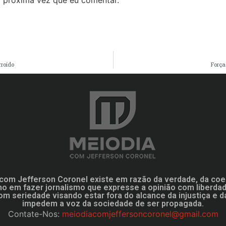
 próxima vez que eu comentar.
rroído
Força
com Jefferson Coronel existe em razão da verdade, da coe
mo em fazer jornalismo que expresse a opinião com liberd
om seriedade visando estar fora do alcance da injustiça e d
impedem a voz da sociedade de ser propagada.
Contate-Nos:
meiodiacomjeffersoncoronel@gmail.com