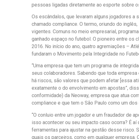
pessoas ligadas diretamente ao esporte sobre o
Os escândalos, que levaram alguns jogadores a 
chamado compliance. O termo, oriundo do inglês,
vigentes. Comuns no meio empresarial, programa
ganhado espaço no futebol. O pioneiro entre os c
2016. No início do ano, quatro agremiações – At
fundaram o Movimento pela Integridade no Futebo
“Uma empresa que tem um programa de integrida
seus colaboradores. Sabendo que toda empresa e
há riscos, são valores que podem afetar [essa at
exatamente o do envolvimento em apostas”, disse L
conformidade) da Neoway, empresa que atua com 
compliance e que tem o São Paulo como um dos c
“O conluio entre um jogador e um fraudador de ap
isso acontecer ou seu impacto caso ocorra? É aí
ferramentas para ajustar na gestão desse risco.
quais os parceiros, como em qualquer empresa. 