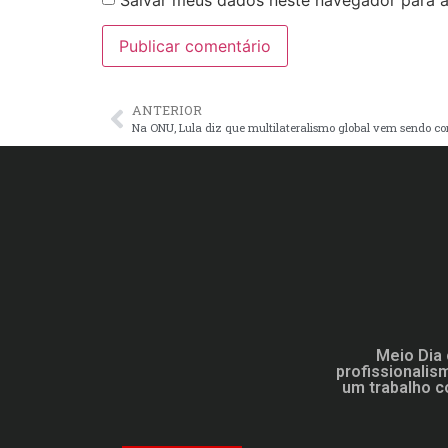
Salvar meus dados neste navegador para a
ANTERIOR
Na ONU, Lula diz que multilateralismo global vem sendo co
Meio Dia 
profissionalis
um trabalho c