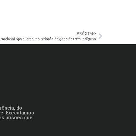
PRÓXIMO
 Nacional apoia Funai na retirada de gado de terra indígena
rência, do
ade. Executamos
as prisões que