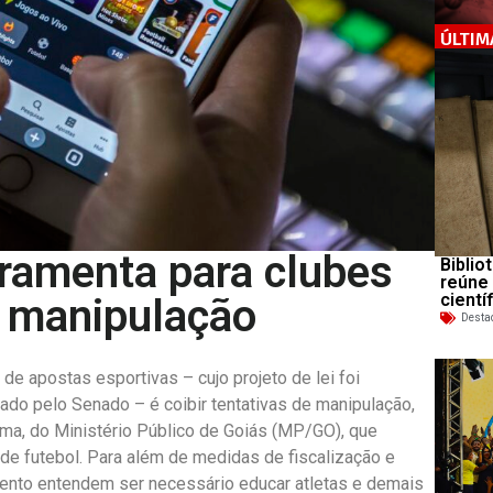
ÚLTIM
rramenta para clubes
Biblio
reúne
cientí
m manipulação
Desta
de apostas esportivas – cujo projeto de lei foi
do pelo Senado – é coibir tentativas de manipulação,
a, do Ministério Público de Goiás (MP/GO), que
s de futebol. Para além de medidas de fiscalização e
mento entendem ser necessário educar atletas e demais