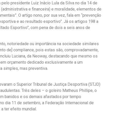
pelo presidente Luiz Inácio Lula da Silva no dia 14 de
a (administrativa e financeira) e moralidade, elementos de
entais”. O artigo nono, por sua vez, fala em “prevenção
esportiva e ao resultado esportivo”. Já os artigos 198 a
ltado Esportivo”, com pena de dois a seis anos de
to, notoriedade ou importância na sociedade similares
ento de] compliance, pois estas são, comprovadamente,
concluiu Luciana, da Neoway, destacando que mesmo os
 sem orçamento dedicado exclusivamente a um
 simples, mas preventiva.
varam o Superior Tribunal de Justiça Desportiva (STJD)
audulentas. Três deles – o goleiro Matheus Phillipe, o
oram banidos e os demais afastados por tempo
imo dia 11 de setembro, a Federação Internacional de
a ter efeito mundial.