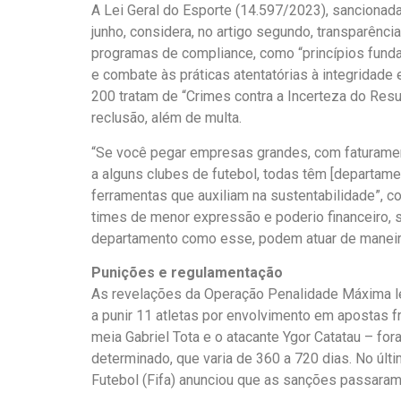
A Lei Geral do Esporte (14.597/2023), sancionada 
junho, considera, no artigo segundo, transparênci
programas de compliance, como “princípios fundam
e combate às práticas atentatórias à integridade 
200 tratam de “Crimes contra a Incerteza do Resu
reclusão, além de multa.
“Se você pegar empresas grandes, com faturamen
a alguns clubes de futebol, todas têm [departam
ferramentas que auxiliam na sustentabilidade”, 
times de menor expressão e poderio financeiro,
departamento como esse, podem atuar de maneira
Punições e regulamentação
As revelações da Operação Penalidade Máxima le
a punir 11 atletas por envolvimento em apostas fr
meia Gabriel Tota e o atacante Ygor Catatau – f
determinado, que varia de 360 a 720 dias. No últ
Futebol (Fifa) anunciou que as sanções passaram 