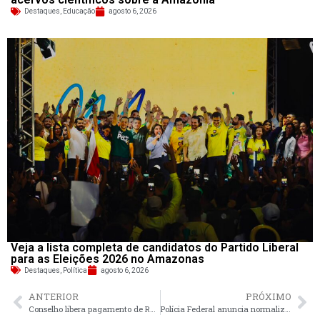
Destaques
,
Educação
agosto 6, 2026
Veja a lista completa de candidatos do Partido Liberal
para as Eleições 2026 no Amazonas
Destaques
,
Política
agosto 6, 2026
ANTERIOR
PRÓXIMO
Conselho libera pagamento de RPVs de processos previdenciários
Polícia Federal anuncia normalização na emissão de passaportes