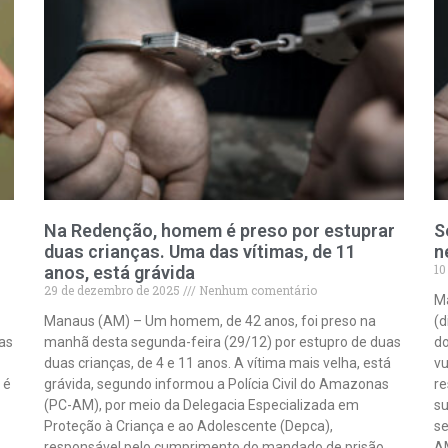
Na Redenção, homem é preso por estuprar
S
duas crianças. Uma das vítimas, de 11
n
10
anos, está grávida
29 de dezembro de 2025
Nenhum comentário
M
Manaus (AM) – Um homem, de 42 anos, foi preso na
(d
as
manhã desta segunda-feira (29/12) por estupro de duas
do
duas crianças, de 4 e 11 anos. A vítima mais velha, está
vu
 é
grávida, segundo informou a Polícia Civil do Amazonas
re
(PC-AM), por meio da Delegacia Especializada em
su
Proteção à Criança e ao Adolescente (Depca),
se
responsável pelo cumprimento do mandado de prisão
AM