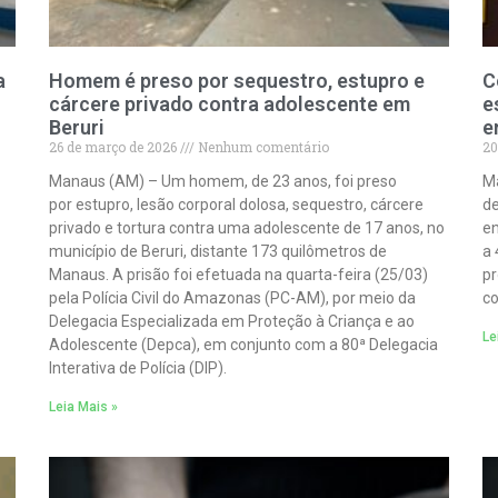
a
Homem é preso por sequestro, estupro e
C
cárcere privado contra adolescente em
e
Beruri
e
26 de março de 2026
Nenhum comentário
20
Manaus (AM) – Um homem, de 23 anos, foi preso
Ma
por estupro, lesão corporal dolosa, sequestro, cárcere
d
privado e tortura contra uma adolescente de 17 anos, no
en
município de Beruri, distante 173 quilômetros de
a 
Manaus. A prisão foi efetuada na quarta-feira (25/03)
pr
pela Polícia Civil do Amazonas (PC-AM), por meio da
c
Delegacia Especializada em Proteção à Criança e ao
Le
Adolescente (Depca), em conjunto com a 80ª Delegacia
Interativa de Polícia (DIP).
Leia Mais »