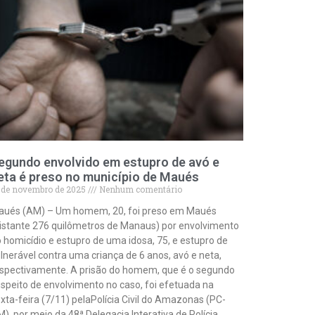
egundo envolvido em estupro de avó e
eta é preso no município de Maués
 de novembro de 2025
Nenhum comentário
aués (AM) – Um homem, 20, foi preso em Maués
istante 276 quilômetros de Manaus) por envolvimento
 homicídio e estupro de uma idosa, 75, e estupro de
lnerável contra uma criança de 6 anos, avó e neta,
spectivamente. A prisão do homem, que é o segundo
speito de envolvimento no caso, foi efetuada na
xta-feira (7/11) pelaPolícia Civil do Amazonas (PC-
), por meio da 48ª Delegacia Interativa de Polícia