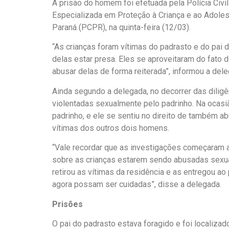
A prisão do homem foi efetuada pela Polícia Civ
Especializada em Proteção à Criança e ao Adolesc
Paraná (PCPR), na quinta-feira (12/03).
“As crianças foram vítimas do padrasto e do pai
delas estar presa. Eles se aproveitaram do fato
abusar delas de forma reiterada”, informou a de
Ainda segundo a delegada, no decorrer das dilig
violentadas sexualmente pelo padrinho. Na ocas
padrinho, e ele se sentiu no direito de também ab
vítimas dos outros dois homens.
“Vale recordar que as investigações começaram 
sobre as crianças estarem sendo abusadas sexua
retirou as vítimas da residência e as entregou ao
agora possam ser cuidadas”, disse a delegada.
Prisões
O pai do padrasto estava foragido e foi localiza