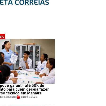
AS
pode garantir até 50% de
nto para quem deseja fazer
rso técnico em Manaus
ques
,
Educação
agosto 7, 2026