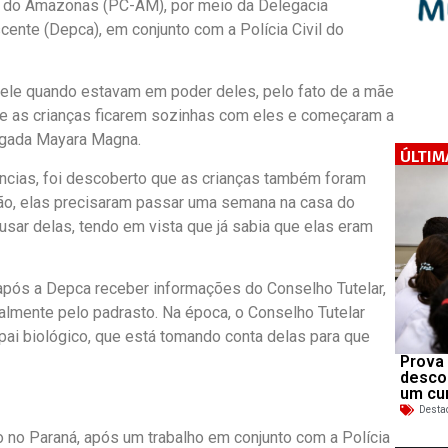
il do Amazonas (PC-AM), por meio da Delegacia
ente (Depca), em conjunto com a Polícia Civil do
 dele quando estavam em poder deles, pelo fato de a mãe
 de as crianças ficarem sozinhas com eles e começaram a
legada Mayara Magna.
ÚLTIM
ências, foi descoberto que as crianças também foram
ião, elas precisaram passar uma semana na casa do
usar delas, tendo em vista que já sabia que elas eram
após a Depca receber informações do Conselho Tutelar,
lmente pelo padrasto. Na época, o Conselho Tutelar
 pai biológico, que está tomando conta delas para que
Prova 
desco
um cu
Desta
do no Paraná, após um trabalho em conjunto com a Polícia