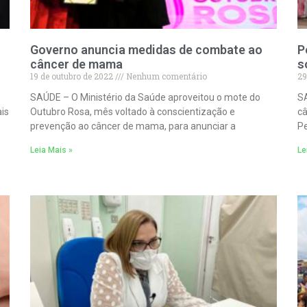
Governo anuncia medidas de combate ao
P
câncer de mama
s
19 de outubro de 2022
Nenhum comentário
29
SAÚDE – O Ministério da Saúde aproveitou o mote do
SA
is
Outubro Rosa, mês voltado à conscientização e
câ
prevenção ao câncer de mama, para anunciar a
Pe
Leia Mais »
Le