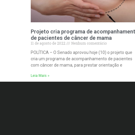
Projeto cria programa de acompanhamen
de pacientes de câncer de mama
11 de agosto de 2022
Nenhum comentário
POLÍTICA – O Senado aprovou hoje (10) o projeto que
cria um programa de acompanhamento de pacientes
com câncer de mama, para prestar orientação e
Leia Mais »