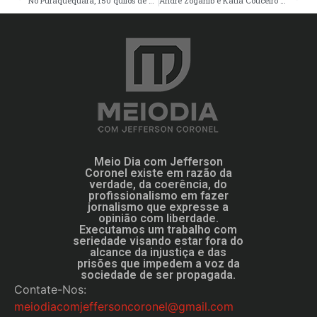
No Puraquequara, 150 quilos de maconha avaliados em R$ 3 milhões são apreendidos
André Zogahib e Katia Couceiro são empossados nos cargos de reitor e vice-reitora da UEA
Meio Dia com Jefferson
Coronel existe em razão da
verdade, da coerência, do
profissionalismo em fazer
jornalismo que expresse a
opinião com liberdade.
Executamos um trabalho com
seriedade visando estar fora do
alcance da injustiça e das
prisões que impedem a voz da
sociedade de ser propagada.
Contate-Nos:
meiodiacomjeffersoncoronel@gmail.com