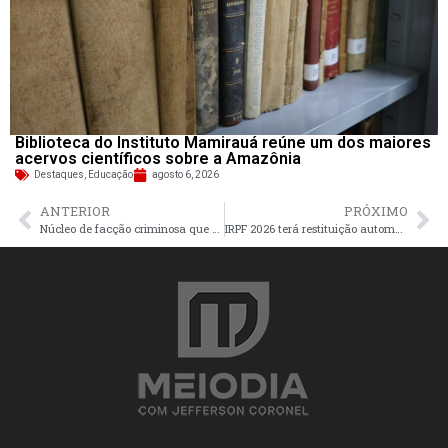
Biblioteca do Instituto Mamirauá reúne um dos maiores
acervos científicos sobre a Amazônia
Destaques
,
Educação
agosto 6, 2026
ANTERIOR
PRÓXIMO
Núcleo de facção criminosa que atuava no tráfico entre Manaus e Parintins é desarticulado pela PC-AM
IRPF 2026 terá restituição automática para pequenos contribuintes