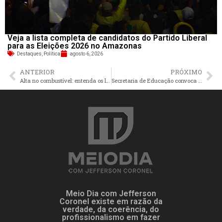
Veja a lista completa de candidatos do Partido Liberal
para as Eleições 2026 no Amazonas
Destaques
,
Política
agosto 6, 2026
ANTERIOR
PRÓXIMO
Alta no combustível: entenda os limites de atuação do Procon-AM
Secretaria de Educação convoca novos candidatos do PSS para o interior e áreas indígenas do Amazonas
Meio Dia com Jefferson
Coronel existe em razão da
verdade, da coerência, do
profissionalismo em fazer