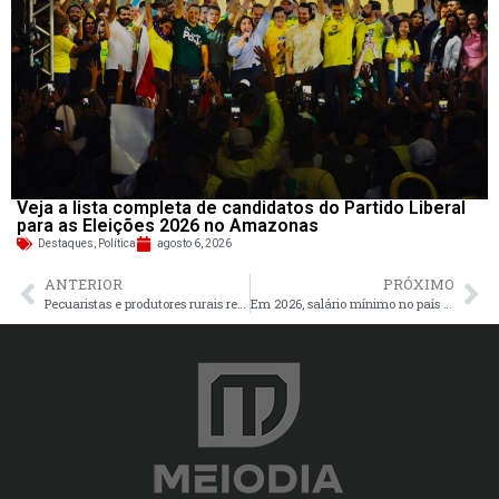
Veja a lista completa de candidatos do Partido Liberal
para as Eleições 2026 no Amazonas
Destaques
,
Política
agosto 6, 2026
ANTERIOR
PRÓXIMO
Pecuaristas e produtores rurais recebem capacitação em silagem no município de Presidente Figueiredo
Em 2026, salário mínimo no país terá aumento de 6,7% e passará a ser R$ 1.621