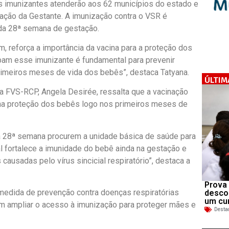
s imunizantes atenderão aos 62 municípios do estado e
nação da Gestante. A imunização contra o VSR é
 da 28ª semana de gestação.
, reforça a importância da vacina para a proteção dos
bam esse imunizante é fundamental para prevenir
rimeiros meses de vida dos bebês”, destaca Tatyana.
ÚLTIM
 FVS-RCP, Angela Desirée, ressalta que a vacinação
a proteção dos bebês logo nos primeiros meses de
 da 28ª semana procurem a unidade básica de saúde para
al fortalece a imunidade do bebê ainda na gestação e
causadas pelo vírus sincicial respiratório”, destaca a
Prova 
 medida de prevenção contra doenças respiratórias
desco
um cu
m ampliar o acesso à imunização para proteger mães e
Desta