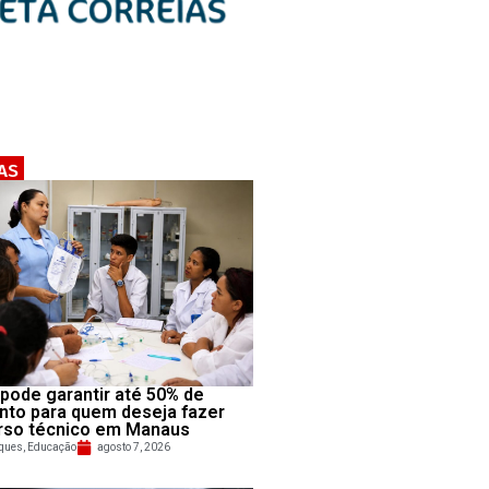
AS
pode garantir até 50% de
nto para quem deseja fazer
rso técnico em Manaus
ques
,
Educação
agosto 7, 2026