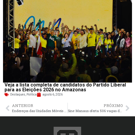
Veja a lista completa de candidatos do Partido Liberal
para as Eleições 2026 no Amazonas
Destaques
,
Política
agosto 6, 2026
ANTERIOR
PRÓXIMO
Endereços das Unidades Móveis de Saúde da Mulher são divulgados pela Secretaria Municipal de Saúde
Sine Manaus oferta 506 vagas de emprego nesta terça–feira, 4/11