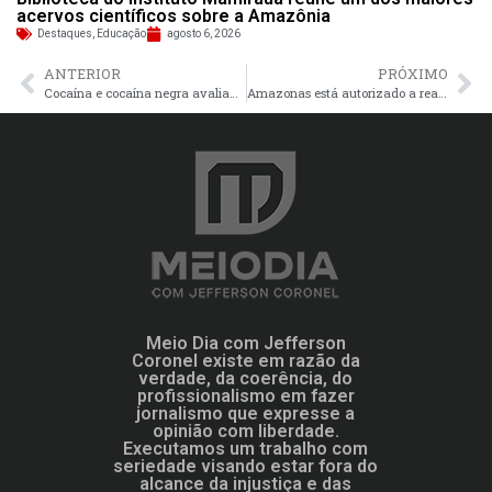
acervos científicos sobre a Amazônia
Destaques
,
Educação
agosto 6, 2026
ANTERIOR
PRÓXIMO
Cocaína e cocaína negra avaliadas em R$ 19,5 milhões são apreendidas em mansão na Ponta Negra. Casal é preso
Amazonas está autorizado a realizar cirurgia de transplante de fígado
Meio Dia com Jefferson
Coronel existe em razão da
verdade, da coerência, do
profissionalismo em fazer
jornalismo que expresse a
opinião com liberdade.
Executamos um trabalho com
seriedade visando estar fora do
alcance da injustiça e das