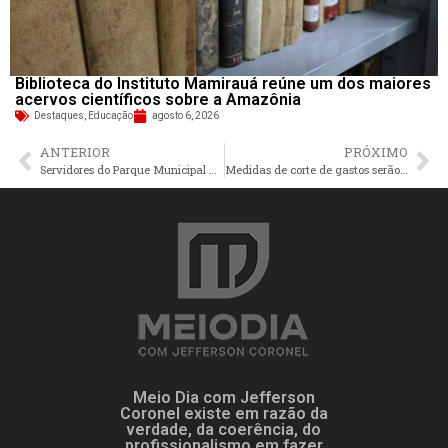
Biblioteca do Instituto Mamirauá reúne um dos maiores
acervos científicos sobre a Amazônia
Destaques
,
Educação
agosto 6, 2026
ANTERIOR
PRÓXIMO
Servidores do Parque Municipal do Idoso são capacitados em primeiros socorros
Medidas de corte de gastos serão inseridas em novo projeto, diz Haddad
Meio Dia com Jefferson
Coronel existe em razão da
verdade, da coerência, do
profissionalismo em fazer