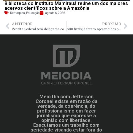
Biblioteca do Instituto Mamirauá reúne um dos maiores
acervos científicos sobre a Amazônia
Destaques
,
Educação
agosto 6, 2026
ANTERIOR
PRÓXIMO
Receita Federal terá delegacia contra crime organizado, anuncia Haddad
500 fuzis já foram apreendidos pela PM do Rio de Janeiro em 2025
Meio Dia com Jefferson
Coronel existe em razão da
verdade, da coerência, do
profissionalismo em fazer
jornalismo que expresse a
opinião com liberdade.
Executamos um trabalho com
seriedade visando estar fora do