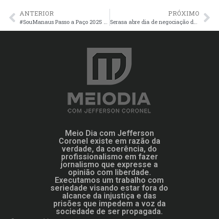
ANTERIOR
PRÓXIMO
#SouManaus Passo a Paço 2025 registrou público de 560 mil pessoas nos três dias do evento
Serasa abre dia de negociação de dívidas
Meio Dia com Jefferson
Coronel existe em razão da
verdade, da coerência, do
profissionalismo em fazer
jornalismo que expresse a
opinião com liberdade.
Executamos um trabalho com
seriedade visando estar fora do
alcance da injustiça e das
prisões que impedem a voz da
sociedade de ser propagada.