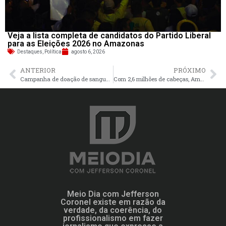
Veja a lista completa de candidatos do Partido Liberal
para as Eleições 2026 no Amazonas
Destaques
,
Política
agosto 6, 2026
ANTERIOR
PRÓXIMO
Campanha de doação de sangue no TCE-AM leva esperança a 236 pessoas
Com 2,6 milhões de cabeças, Amazonas registra em 2024 o maior rebanho bovino da história
Meio Dia com Jefferson
Coronel existe em razão da
verdade, da coerência, do
profissionalismo em fazer