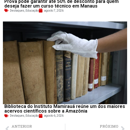
Prova pode garantir até 50% de desconto para quem
deseja fazer um curso técnico em Manaus
Destaques
,
Educação
agosto 7, 2026
Biblioteca do Instituto Mamirauá reúne um dos maiores
acervos científicos sobre a Amazônia
Destaques
,
Educação
agosto 6, 2026
ANTERIOR
PRÓXIMO