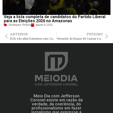
Veja a lista completa de candidatos do Partido Liberal
para as Eleições 2026 no Amazonas
Destaques
,
Política
agosto 6, 2026
ANTERIOR
PRÓXIMO
EUA vão abrir fronteiras com Canadá e México a viajantes vacinados
Vereador de Duque de Caxias é assassinado
Meio Dia com Jefferson
Coronel existe em razão da
verdade, da coerência, do
profissionalismo em fazer
jornalismo que expresse a