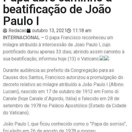
beatificação de João
Paulo I
Redacao
outubro 13, 2021
11:18 am
INTERNACIONAL –
O papa Francisco reconheceu um
milagre atribuído à intercessão de Joao Paulo I, cujo
pontificado durou apenas 33 dias, abrindo assim caminho à
sua beatificação, informou hoje (13) o Vaticano.
Durante audiência ao prefeito da Congregação para as
Causas dos Santos, Francisco autorizou a promulgação do
decreto relativo ao milagre atribuído a João Paulo I (Albino
Luciani), nascido em 17 de outubro de 1912 em Forno di
Canale (hoje Canale d`Agordo, Itália) e falecido em 28 de
setembro de 1978 no Palácio Apostólico (Estado da Cidade
do Vaticano).
João Paulo I, que ficou conhecido como o “Papa do sorriso”,
foi eleito em 26 de agosto de 1978 e morreu