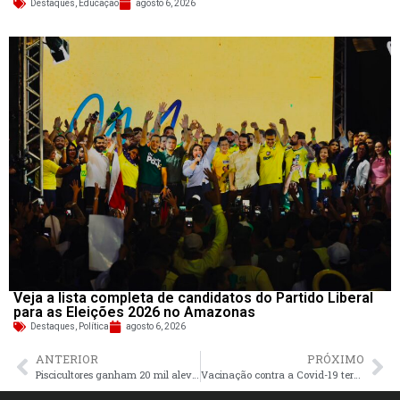
Destaques
,
Educação
agosto 6, 2026
Veja a lista completa de candidatos do Partido Liberal
para as Eleições 2026 no Amazonas
Destaques
,
Política
agosto 6, 2026
ANTERIOR
PRÓXIMO
Piscicultores ganham 20 mil alevinos
Vacinação contra a Covid-19 terá 39 pontos em funcionamento nesta quarta-feira