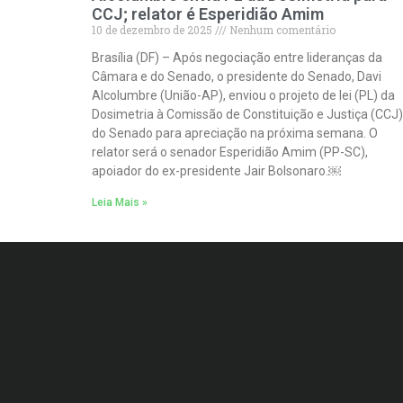
CCJ; relator é Esperidião Amim
10 de dezembro de 2025
Nenhum comentário
Brasília (DF) – Após negociação entre lideranças da
Câmara e do Senado, o presidente do Senado, Davi
Alcolumbre (União-AP), enviou o projeto de lei (PL) da
Dosimetria à Comissão de Constituição e Justiça (CCJ)
do Senado para apreciação na próxima semana. O
relator será o senador Esperidião Amim (PP-SC),
apoiador do ex-presidente Jair Bolsonaro.￼
Leia Mais »