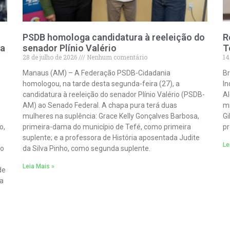
PSDB homologa candidatura à reeleição do
R
ra
senador Plínio Valério
T
28 de julho de 2026
Nenhum comentário
14
Manaus (AM) – A Federação PSDB-Cidadania
Br
homologou, na tarde desta segunda-feira (27), a
In
candidatura à reeleição do senador Plínio Valério (PSDB-
Al
AM) ao Senado Federal. A chapa pura terá duas
mi
mulheres na suplência: Grace Kelly Gonçalves Barbosa,
Gi
o,
primeira-dama do município de Tefé, como primeira
pr
suplente; e a professora de História aposentada Judite
Le
ão
da Silva Pinho, como segunda suplente.
Leia Mais »
de
 a