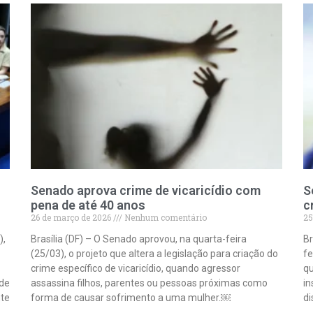
Senado aprova crime de vicaricídio com
S
pena de até 40 anos
c
26 de março de 2026
Nenhum comentário
25
),
Brasília (DF) – O Senado aprovou, na quarta-feira
Br
(25/03), o projeto que altera a legislação para criação do
fe
crime específico de vicaricídio, quando agressor
qu
 de
assassina filhos, parentes ou pessoas próximas como
in
nte
forma de causar sofrimento a uma mulher.￼
di