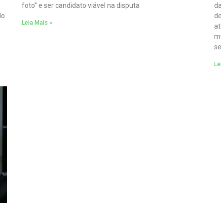
foto” e ser candidato viável na disputa
da
do
de
Leia Mais »
at
mu
se
Le