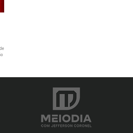
 de
ão