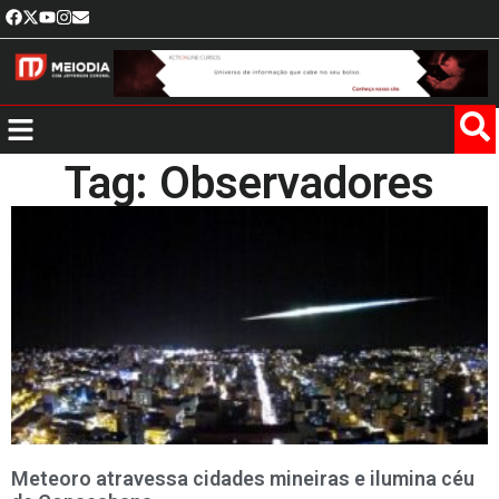
Tag: Observadores
Meteoro atravessa cidades mineiras e ilumina céu