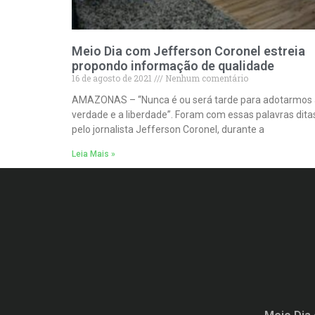
Meio Dia com Jefferson Coronel estreia
propondo informação de qualidade
16 de agosto de 2021
Nenhum comentário
AMAZONAS – “Nunca é ou será tarde para adotarmos 
verdade e a liberdade”. Foram com essas palavras dita
pelo jornalista Jefferson Coronel, durante a
Leia Mais »