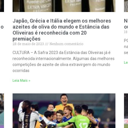
Japão, Grécia e Itália elegem os melhores
N
 o
azeites de oliva do mundo e Estância das
o
18
Oliveiras é reconhecida com 20
premiações
PO
28 de maio de 2023
Nenhum comentário
na
CULTURA – A Safra 2023 da Estância das Oliveiras já é
se
reconhecida internacionalmente. Algumas das melhores
Le
competições de azeite de oliva extravirgem do mundo
ocorridas
Leia Mais »