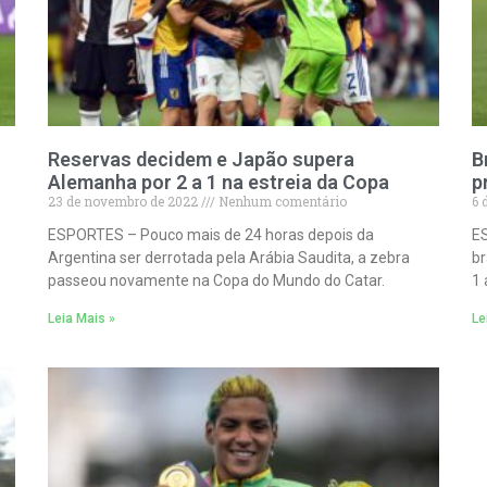
Reservas decidem e Japão supera
B
Alemanha por 2 a 1 na estreia da Copa
p
23 de novembro de 2022
Nenhum comentário
6 
ESPORTES – Pouco mais de 24 horas depois da
ES
Argentina ser derrotada pela Arábia Saudita, a zebra
br
passeou novamente na Copa do Mundo do Catar.
1 
Leia Mais »
Le