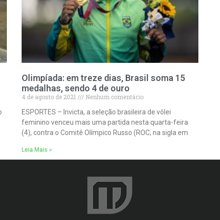
Olimpíada: em treze dias, Brasil soma 15
medalhas, sendo 4 de ouro
4 de agosto de 2021
Nenhum comentário
o
ESPORTES – Invicta, a seleção brasileira de vôlei
feminino venceu mais uma partida nesta quarta-feira
(4), contra o Comitê Olímpico Russo (ROC, na sigla em
Leia Mais »