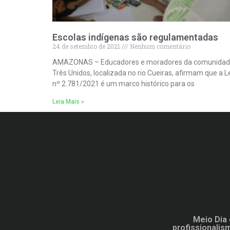
Escolas indígenas são regulamentadas
24 de setembro de 2021
Nenhum comentário
AMAZONAS – Educadores e moradores da comunida
Três Unidos, localizada no rio Cueiras, afirmam que a L
nº 2.781/2021 é um marco histórico para os
Leia Mais »
Meio Dia 
profissionalis