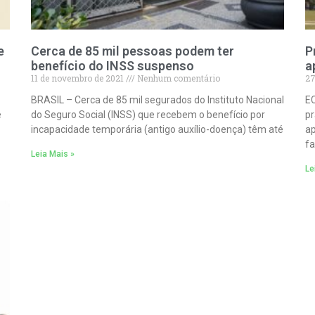
e
Cerca de 85 mil pessoas podem ter
P
benefício do INSS suspenso
a
11 de novembro de 2021
Nenhum comentário
27
BRASIL – Cerca de 85 mil segurados do Instituto Nacional
EC
e
do Seguro Social (INSS) que recebem o benefício por
pr
incapacidade temporária (antigo auxílio-doença) têm até
ap
f
Leia Mais »
Le